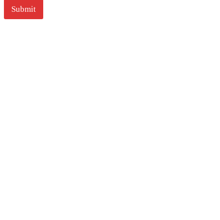
l
Submit
*