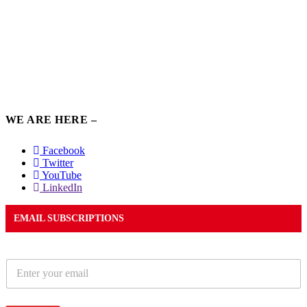
WE ARE HERE –
Facebook
Twitter
YouTube
LinkedIn
EMAIL SUBSCRIPTIONS
E
m
a
i