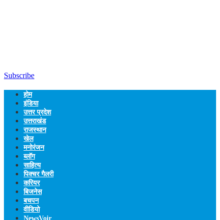
Subscribe
होम
इंडिया
उत्तर प्रदेश
उत्तराखंड
राजस्थान
खेल
मनोरंजन
ब्लॉग
साहित्य
पिक्चर गैलरी
करियर
बिजनेस
बचपन
वीडियो
NewsVoir