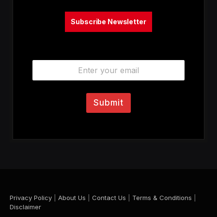
Subscribe Newsletter
E
m
a
i
l
Submit
*
Privacy Policy
|
About Us
|
Contact Us
|
Terms & Conditions
|
Disclaimer