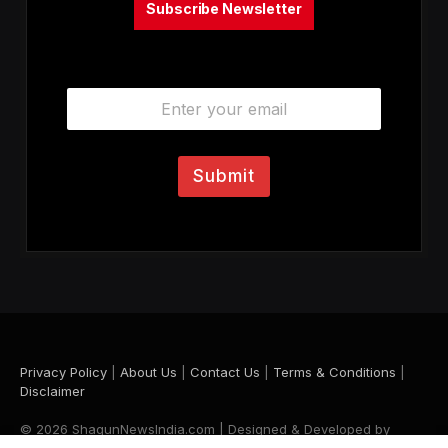
Subscribe Newsletter
E
m
a
i
l
Submit
*
Privacy Policy
|
About Us
|
Contact Us
|
Terms & Conditions
|
Disclaimer
© 2026 ShagunNewsIndia.com | Designed & Developed by
Krishna Maurya