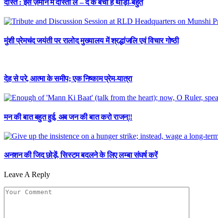
दोस्त : इस ज़माने में दोस्ती ले – दे के बची है थोड़ी-बहुत
मुंशी प्रेमचंद जयंती पर रालोद मुख्यालय में श्रद्धांजलि एवं विचार गोष्ठी
देह से परे, आत्मा के समीप; एक निष्काम प्रेम-यात्रा
मन की बात बहुत हुई, अब जन की बात करो राजन्!!
अनशन की जिद छोड़ें, सिस्टम बदलने के लिए लम्बा संघर्ष करें
Leave A Reply