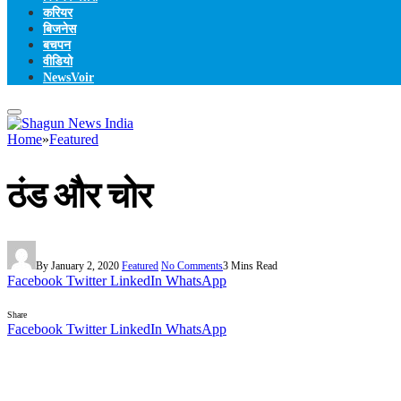
करियर
बिजनेस
बचपन
वीडियो
NewsVoir
Home
»
Featured
ठंड और चोर
By
January 2, 2020
Featured
No Comments
3 Mins Read
Facebook
Twitter
LinkedIn
WhatsApp
Share
Facebook
Twitter
LinkedIn
WhatsApp