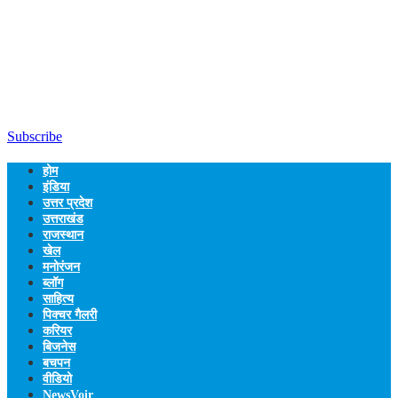
Subscribe
होम
इंडिया
उत्तर प्रदेश
उत्तराखंड
राजस्थान
खेल
मनोरंजन
ब्लॉग
साहित्य
पिक्चर गैलरी
करियर
बिजनेस
बचपन
वीडियो
NewsVoir