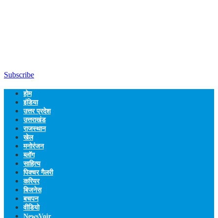
Subscribe
होम
इंडिया
उत्तर प्रदेश
उत्तराखंड
राजस्थान
खेल
मनोरंजन
ब्लॉग
साहित्य
पिक्चर गैलरी
करियर
बिजनेस
बचपन
वीडियो
NewsVoir