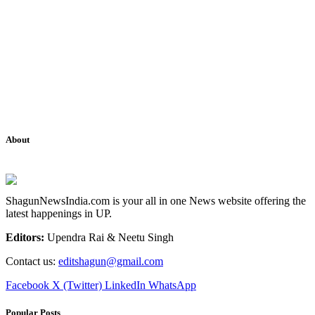
About
ShagunNewsIndia.com is your all in one News website offering the
latest happenings in UP.
Editors:
Upendra Rai & Neetu Singh
Contact us:
editshagun@gmail.com
Facebook
X (Twitter)
LinkedIn
WhatsApp
Popular Posts