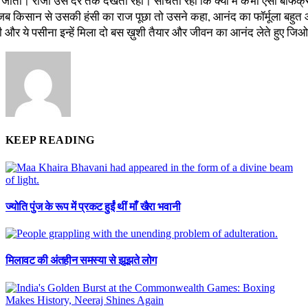
 जाता। राजा उसे देर तक देखता रहा। सोचता रहा कि क्या मैं कभी ऐसी बेफिक्र
े जब किसान से उसकी हंसी का राज पूछा तो उसने कहा, आनंद का फॉर्मूला बहु
टी और ये पसीना इन्हें मिला दो बस ख़ुशी तैयार और जीवन का आनंद लेते हुए जि
KEEP READING
ज्योति पुंज के रूप में प्रकट हुईं थीं माँ खैरा भवानी
मिलावट की अंतहीन समस्या से झूझते लोग