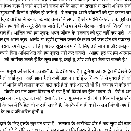
 हेल्थ क्लब में जाने वालों की संख्या वर्ष के पहले दो सप्ताहों में सबसे अधिक हो
ुरूआती दिनों में प्रेरित हो जाते हैं। वे सचमुच अपने संकल्पों को पूरा करना चाहते
 पंद्रह तारीख से उनका उत्साह कम होने लगता है और महीने के अंत तक पूरी तर
फिर हम वैसे ही अधूरे रीते रह जाते हैं, जैसे पहले थे और भाग-दौड़ की जिंदगी का
ते हैं। आखिर क्यों हम प्राय: अपने जीवन के मकसद को पूरा नहीं कर पाते। आ
र हम अपने सुख, आनंद या खुशी हासिल करने के लक्ष्य की उस डोर को पकडऩ
जो प्राय: हमसे छूट जाती है। असल सुख को पाने के लिए उसे जानना और समझना
 पहचाने बिना अभिलक्षित को हम प्राप्त नहीं कर सकते। आइए, इस पर हम आत्म
की कोशिश करते हैं कि सुख क्या है, कहां है, और उसे हम कैसे पा सकते है?
ा मनुष्य की आदिम इच्छाओं का केंद्रीय भाव है। दुनिया को हम द्वैत में देखने क
ै तो कोई बुरा। कहीं ज्ञान है तो कहीं अज्ञान। कोई आधि-व्याधि से मुक्त है तो 
म में आनंद की तलाश करने वाले कई हैं तो कई आलसी भी हैं। स्वभाव से कोई संत
 किसी का मन आत्म विश्वास से भरा है तो किसी का हीन भावना से। ऐसे में अ
सुख का होना, दुख का नहीं होना है तो बात मुकम्मल नहीं होगी। फिर भी सुख औ
ों के रूप में चिह्नित तो कर ही सकते हैं, जिनके बीच ही कहीं असल जिंदगी अपनी 
 के साथ परिभाषित होती है।
े के लिए इसके मूल पर जाते हैं। सभ्यता के आरंभिक दौर में जब सुख की व्याख्य
यवादी (टेटोलॉजिस्ट) अरस्तू ने यह कहा था कि जिसकी हमें तलाश है उसे पा लेन