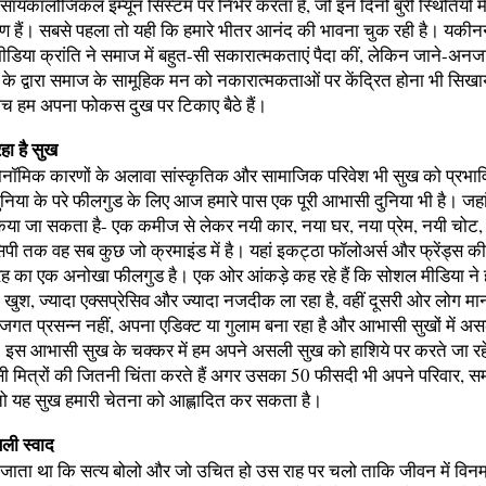
सायकॉलोजिकल इम्यून सिस्टम पर निर्भर करता है, जो इन दिनों बुरी स्थितियों मे
रण हैं। सबसे पहला तो यही कि हमारे भीतर आनंद की भावना चुक रही है। यकीन
डिया क्रांति ने समाज में बहुत-सी सकारात्मकताएं पैदा कीं, लेकिन जाने-अनज
स के द्वारा समाज के सामूहिक मन को नकारात्मकताओं पर केंद्रित होना भी सिख
बीच हम अपना फोकस दुख पर टिकाए बैठे हैं।
हा है सुख
ॉमिक कारणों के अलावा सांस्कृतिक और सामाजिक परिवेश भी सुख को प्रभा
निया के परे फीलगुड के लिए आज हमारे पास एक पूरी आभासी दुनिया भी है। जह
िया जा सकता है- एक कमीज से लेकर नयी कार, नया घर, नया प्रेम, नयी चोट,
पी तक वह सब कुछ जो क्रमाइंड में है। यहां इकट्ठा फॉलोअर्स और फ्रेंड्स की
ह का एक अनोखा फीलगुड है। एक ओर आंकड़े कह रहे हैं कि सोशल मीडिया ने हम
ा खुश, ज्यादा एक्सप्रेसिव और ज्यादा नजदीक ला रहा है, वहीं दूसरी ओर लोग मानन
गत प्रसन्न नहीं, अपना एडिक्ट या गुलाम बना रहा है और आभासी सुखों में अ
। इस आभासी सुख के चक्कर में हम अपने असली सुख को हाशिये पर करते जा रहे
 मित्रों की जितनी चिंता करते हैं अगर उसका 50 फीसदी भी अपने परिवार, 
 तो यह सुख हमारी चेतना को आह्लादित कर सकता है।
ली स्वाद
ा जाता था कि सत्य बोलो और जो उचित हो उस राह पर चलो ताकि जीवन में विन