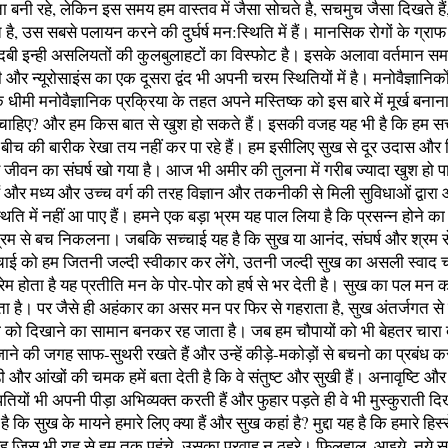
ता बनी रहे, लेकिन इस समय हम वास्तव में जैसा सोचते है, सचमुच जैसा दिखते है
े है, उस सबसे पलायन करने की दुर्घर्ष मन:स्थिति में हैं। मानसिक रोगों के ग्र
दबी इन्ही असलियतों की कुलबुलाहटों का विस्फोट है। इसके अलावा वर्तमान समय
र न्यूरोसाइंस का एक दूसरा द्वंद भी अपनी चरम स्थितियों में है। मनोवैज्ञानि
 धीमी मनोवैज्ञानिक प्रक्रिया के तहत अपने मस्तिष्क को इस बारे में मूर्ख बनाना
ा चाहिए? और हम किस बात से खुश हो सकते हैं। इसकी वजह यह भी है कि हम सत्
ीच की बारीक रेखा तय नहीं कर पा रहे हैं। हम इसीलिए सुख से दूर उदास और रिक
रे जीवन का संघर्ष खो गया है। आज भी अमीर की तुलना में गरीब ज्यादा खुश हो पाते 
 हैं और मध्य और उच्च वर्ग की तरह विज्ञान और तकनीकी से मिली सुविधाओं द्वार
थिति में नहीं आ पाए हैं। हमने एक बड़ा भ्रम यह पाल लिया है कि प्रसन्न होने 
श्रम से बच निकलना। जबकि सच्चाई यह है कि सुख या आनंद, संघर्ष और श्रम से
चाई को हम जितनी जल्दी स्वीकार कर लेंगे, उतनी जल्दी सुख का असली स्वाद च
्रेम होता है यह प्रतीति मन के पोर-पोर को हर्ष से भर देती है। सुख का पल मन 
रता है। पर जैसे ही अहंकार का असर मन पर फिर से गहराता है, सुख अंतर्जगत 
ा को दिखाने का सामान बनकर रह जाता है। जब हम चौपायों को भी बेहतर चारा देन
जाने की जगह साफ-सुथरी रखते हैं और उन्हें कीड़े-मकोड़ों से बचनो का प्रबंध कर ल
और आंखों की चमक हमें बता देती है कि वे संतुष्ट और सुखी हैं। अनावृष्टि और
पतियों भी अपनी पीड़ा अभिव्यक्त करती हैं और फुहार पड़ते ही वे भी मुस्कुराती दि
ीं है कि सुख के मायने हमारे लिए क्या हैं और सुख कहां है? मुद्दा यह है कि हमारे हिस
, वह जिस भी राह से हम तक पहुंचे, उसका प्रवाह न ठहरे। फिलहाल, आइये, नये 