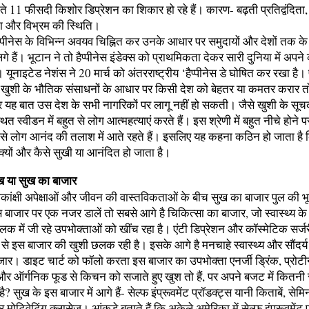
ंचते 11 फीसदी किशोर डिप्रेशन का शिकार हो रहे हैं। कारण- बढ़ती प्रतिद्वंदिता,
ता और विभ्रम की स्थिति।
ं हैपीनेस के विभिन्न अवयव चिह्नित कर उनके आधार पर समुदायों और देशों तक क
गे हैं। भूटान ने तो हैप्पीनेस इंडेक्स को प्राथमिकता देकर सारी दुनिया में अपने
 यूनाइटेड नेशंस ने 20 मार्च को अंतरराष्ट्रीय ‘हैप्पीनेस डे घोषित कर रखा है। प
 खुशी के भौतिक संसाधनों के आधार पर किसी देश को बेहतर या कमतर करार त
 यह बात उस देश के सभी नागरिकों पर लागू नहीं हो सकती। जैसे खुशी के सूचक
त स्वीडन में बहुत से लोग आत्महत्याएं करते हैं। इस श्रेणी में बहुत नीचे होने प
ा से लोग आनंद की तलाश में आते रहते हैं। इसलिए यह कहना कठिन हो जाता है
 क्यों और कैसे सुखी या आनंदित हो जाता है।
ुख या सुख का बाजार
ाकांक्षी अपेक्षाओं और जीवन की वास्तविकताओं के बीच सुख का बाजार पुल की भूम
 बाजार पर एक नजर डालें तो सबसे आगे है चिकित्सा का बाजार, जो स्वास्थ्य के
ललक में जी रहे उपभोक्ताओं को खींच रहा है। एंटी डिप्रेशन और कॉस्मेटिक सर्जर
ा से इस बाजार की खुशी छलक रही है। इसके आगे है मनचाहे स्वास्थ्य और सौंदर्य
जार। डाइट चार्ट को फॉलो करता इस बाजार का उपभोक्ता एनर्जी ड्रिंक, प्रोटीन
और ऑर्गनिक फूड से किचन को सजाते हुए खुश तो हैं, पर अपने बजट में कितनी 
है? सुख के इस बाजार में आगे हैं- सेल्फ इंप्रूवमेंट प्रॉडक्ट्स यानी किताबें, सेमि
 मोटिवेटिंग क्लासेज। आंकड़े बताते हैं कि अकेले अमेरिका में सेल्फ इंप्रूवमेंट 