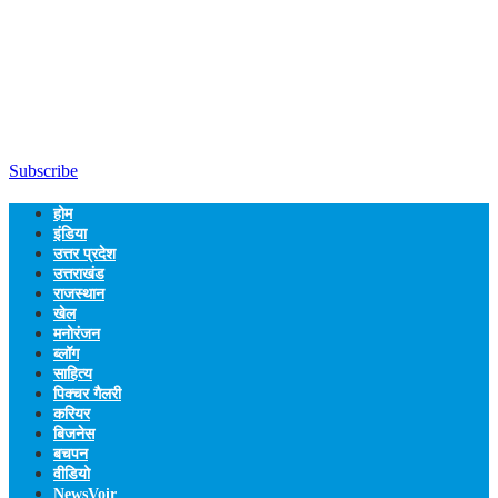
Subscribe
होम
इंडिया
उत्तर प्रदेश
उत्तराखंड
राजस्थान
खेल
मनोरंजन
ब्लॉग
साहित्य
पिक्चर गैलरी
करियर
बिजनेस
बचपन
वीडियो
NewsVoir