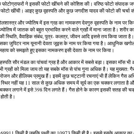
छे फोटोग्राफरों ने इसकी फोटो खींचने की कोशिश की। वरिष्‍ठ फोटो संपादक 
 फोटो खींची। आइए कुछ वृहस्‍पति और कुछ जगदीश यादव की फोटो की चर्चा 
शास्‍त्र और ज्‍योतिष में इस ग्रह का नामकरण देवगुरु वृहस्‍पति के नाम पर किय
योतिष में जातक को बहुत प्रभावित करने वाले ग्रहों में माना जाता है। शरीर 
ान की स्थिति, वैवाहिक संबंध, पुत्र- कलत्र, जीवन आदि इससे तय किया जाता है।
ें इसका जुपिटर नाम यूनानी देवता जूइस के नाम पर किया गया है। आधुनिक खगोलश
 महत्‍व को समझते हुए इसका नामकरण इसी देवता के नाम पर किया।
ृहस्‍पति सौर मंडल का पांचवां ग्रह है और आकार में सबसे बड़ा। इसका मॉस भी
भी ग्रहों को मिला जाय तो यह सबके मॉस से पांच गुना अधिक है। यह मुख्‍यत: गैस
्रोजन और हीलियम प्रमुख हैं। इसमें कुछ चट्टानी रचनाएं भी हैं लेकिन गैस अध
्थिर नहीं यह 11 साल से कुछ अधिक समय में सूर्य का एक चक्‍कर लगाता है 
क चक्‍कर लगाने में इसे 398 दिन लगते हैं। गैस होने के कारण इसकी सतह की च
ोती है।
स 69911 किमी है जबकि पृथ्‍वी का 10973 किमी ही है। इससे इसके आकार का