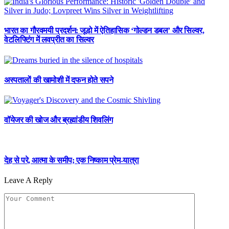
भारत का गौरवमयी प्रदर्शन: जूडो में ऐतिहासिक ‘गोल्डन डबल’ और सिल्वर,
वेटलिफ्टिंग में लवप्रीत का सिल्वर
अस्पतालों की खामोशी में दफन होते सपने
वॉयेजर की खोज और ब्रह्मांडीय शिवलिंग
देह से परे, आत्मा के समीप; एक निष्काम प्रेम-यात्रा
Leave A Reply