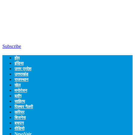
Subscribe
होम
इंडिया
उत्तर प्रदेश
उत्तराखंड
राजस्थान
खेल
मनोरंजन
ब्लॉग
साहित्य
पिक्चर गैलरी
करियर
बिजनेस
बचपन
वीडियो
NewsVoir