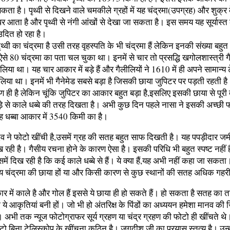
ता है। पृथ्‍वी से दिखने वाले चमकीले ग्रहों में यह चंद्रमा(उपग्रह) और शुक्र 
पर आता है और पृथ्‍वी से नंगी आंखों से देखा जा सकता है। इस समय यह सूर्यास्‍त
ं उदित हो रहा है।
ृथ्‍वी का चंद्रमा है उसी तरह वृहस्‍पति के भी चंद्रमा हैं लेकिन इनकी संख्‍या बह
 80 चंद्रमा का पता चल चुका था। इनमें से चार तो प्रसद्धि खगोलशास्‍त्री ग
लिया था। यह चार आकार में बड़े हैं और गैलीलियों ने 1610 में ही अपने सामान्‍य ट
देख लिया था। इनमें भी गैनेमेड सबसे बड़ा है जिसकी छाया ज‍ुपिटर पर पड़ती रहती 
हण ही है लेकिन चूंकि जुपिटर का आकार बहुत बड़ा है,इसलिए इसकी छाया से पूर
बड़े से काले धब्‍बे की तरह दिखता है। अभी कुछ दिन पहले नासा ने इसकी अच्‍छी 
ह धब्‍बा आकार में 3540 किमी का है।
 ने फोटो खींची है,उसमें ग्रह की सतह बहुत साफ दिखती है। यह पपड़ीदार ज
रही है। गैसीय रचना होने के कारण ऐसा है। इसकी परिधि भी बहुत स्‍पष्‍ट नहीं
ें दिख रही है कि कई काले धब्‍बे से हैं। ये क्‍या हैं,यह अभी नहीं कहा जा सक
्‍य चंद्रमा की छाया हों या और किसी कारण से कुछ स्‍थानों की सतह अधिक गहरी
ार में काले है और गोल हैं इससे ये छाया ही हो सकते हैं। हो सकता है सतह का 
 ये आकृतियां बनी हों। जो भी हो अंतरिक्ष के पिंडों का अध्‍ययन हमेशा मानव की 
। अभी तक न्‍यूज फोटोग्राफर सूर्य ग्रहण या चंद्र ग्रहण की फोटो ही खींचते 
ोटो बिना टेलिस्‍कोप के खींचना कठिन है। जगदीश जी का प्रयास स्‍तुत्‍य है। उन्‍ह