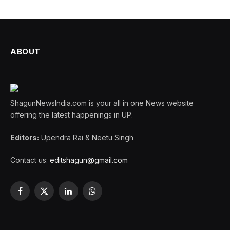
ABOUT
ShagunNewsIndia.com is your all in one News website
offering the latest happenings in UP.
Editors:
Upendra Rai & Neetu Singh
Contact us:
editshagun@gmail.com
Facebook
X
LinkedIn
WhatsApp
(Twitter)