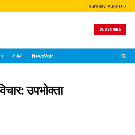
Thursday, August 6
SUBSCRIBE
पन
वीडियो
NewsVoir
िचार: उपभोक्ता