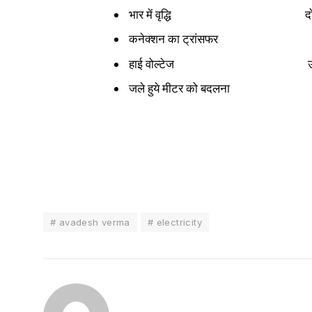
भार में वृद्धि दोष के प्रत्य
कनेक्शन का ट्रांसफर दोष के प्
हाई वोल्टेज उपभोक्ता द्वार
जले हुये मीटर को बदलना दोष के प
# avadesh verma
# electricity