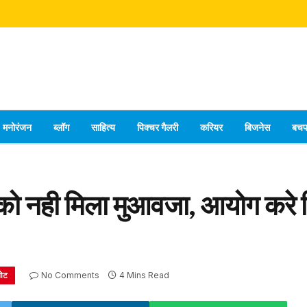
मनोरंजन
ब्लॉग
साहित्य
पिक्चर गैलरी
करियर
बिजनेस
बच
ो नही मिला मुआवजा, आयोग करे व
नोट
No Comments
4 Mins Read