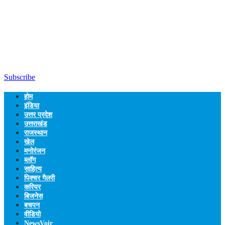
Subscribe
होम
इंडिया
उत्तर प्रदेश
उत्तराखंड
राजस्थान
खेल
मनोरंजन
ब्लॉग
साहित्य
पिक्चर गैलरी
करियर
बिजनेस
बचपन
वीडियो
NewsVoir