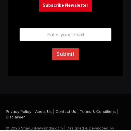
Subscribe Newsletter
E
m
a
i
l
Submit
*
Privacy Policy
|
About Us
|
Contact Us
|
Terms & Conditions
|
Disclaimer
© 2026 ShagunNewsIndia.com | Designed & Developed by