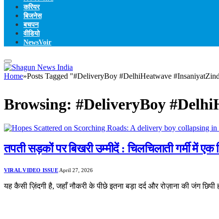
करियर
बिजनेस
बचपन
वीडियो
NewsVoir
Home
»
Posts Tagged "#DeliveryBoy #DelhiHeatwave #InsaniyatZin
Browsing:
#DeliveryBoy #Delhi
तपती सड़कों पर बिखरी उम्मीदें : चिलचिलाती गर्मी में एक
VIRAL VIDEO ISSUE
April 27, 2026
यह कैसी ज़िंदगी है, जहाँ नौकरी के पीछे इतना बड़ा दर्द और रोज़ाना की जंग छिपी