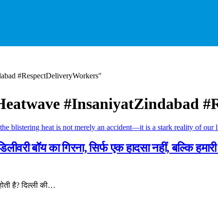
dabad #RespectDeliveryWorkers"
Heatwave #InsaniyatZindabad #
 डिलीवरी बॉय का गिरना, सिर्फ एक हादसा नहीं, बल्कि हमारी
 होती है? दिल्ली की…