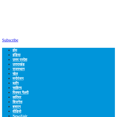
Subscribe
होम
इंडिया
उत्तर प्रदेश
उत्तराखंड
राजस्थान
खेल
मनोरंजन
ब्लॉग
साहित्य
पिक्चर गैलरी
करियर
बिजनेस
बचपन
वीडियो
NewsVoir