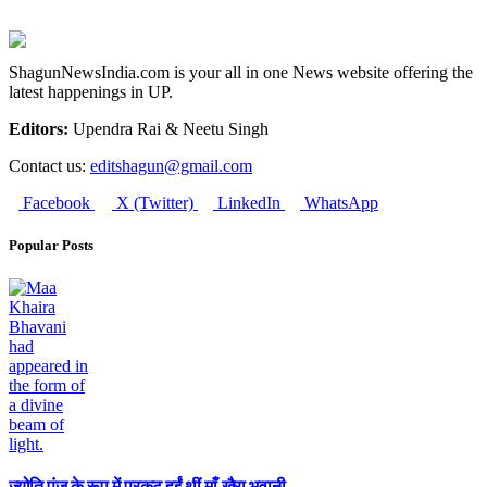
ShagunNewsIndia.com is your all in one News website offering the
latest happenings in UP.
Editors:
Upendra Rai & Neetu Singh
Contact us:
editshagun@gmail.com
Facebook
X (Twitter)
LinkedIn
WhatsApp
Popular Posts
ज्योति पुंज के रूप में प्रकट हुईं थीं माँ खैरा भवानी