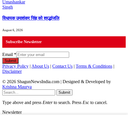
विधायक उमाशंकर सिंह को श्रद्धांजलि
August 6, 2026
Subscribe Newsletter
Email
*
Submit
Privacy Policy
|
About Us
|
Contact Us
|
Terms & Conditions
|
Disclaimer
© 2026 ShagunNewsIndia.com | Designed & Developed by
Krishna Maurya
Submit
Type above and press
Enter
to search. Press
Esc
to cancel.
Newsletter
Email
*
Submit