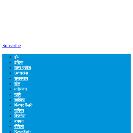
Subscribe
होम
इंडिया
उत्तर प्रदेश
उत्तराखंड
राजस्थान
खेल
मनोरंजन
ब्लॉग
साहित्य
पिक्चर गैलरी
करियर
बिजनेस
बचपन
वीडियो
NewsVoir