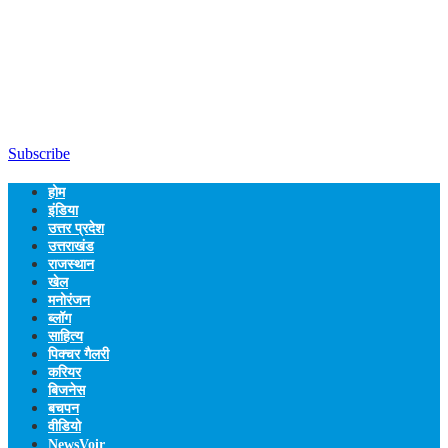
Subscribe
होम
इंडिया
उत्तर प्रदेश
उत्तराखंड
राजस्थान
खेल
मनोरंजन
ब्लॉग
साहित्य
पिक्चर गैलरी
करियर
बिजनेस
बचपन
वीडियो
NewsVoir