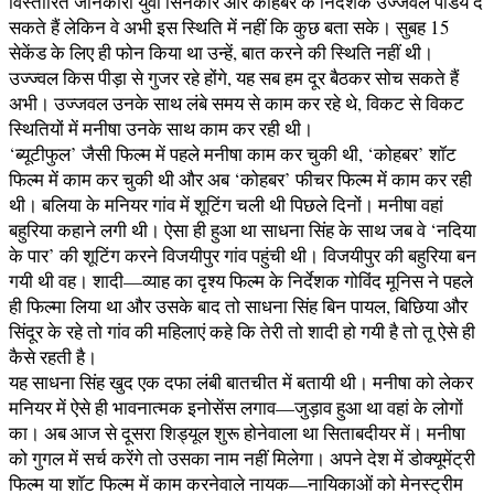
विस्तारित जानकारी युवा सिनेकार और कोहबर के निर्देशक उज्जवल पांडेय दे
सकते हैं लेकिन वे अभी इस स्थिति में नहीं कि कुछ बता सके। सुबह 15
सेकेंड के लिए ही फोन किया था उन्हें, बात करने की स्थिति नहीं थी।
उज्ज्वल किस पीड़ा से गुजर रहे होंगे, यह सब हम दूर बैठकर सोच सकते हैं
अभी। उज्जवल उनके साथ लंबे समय से काम कर रहे थे, विकट से विकट
स्थितियों में मनीषा उनके साथ काम कर रही थी।
‘ब्यूटीफुल’ जैसी फिल्म में पहले मनीषा काम कर चुकी थी, ‘कोहबर’ शॉट
फिल्म में काम कर चुकी थी और अब ‘कोहबर’ फीचर फिल्म में काम कर रही
थी। बलिया के मनियर गांव में शूटिंग चली थी पिछले दिनों। मनीषा वहां
बहुरिया कहाने लगी थी। ऐसा ही हुआ था साधना सिंह के साथ जब वे ‘नदिया
के पार’ की शूटिंग करने विजयीपुर गांव पहुंची थी। विजयीपुर की बहुरिया बन
गयी थी वह। शादी—व्याह का ​दृश्य फिल्म के निर्देशक गोविंद मूनिस ने पहले
ही फिल्मा लिया था और उसके बाद तो साधना सिंह बिन पायल, बिछिया और
सिंदूर के रहे तो गांव की महिलाएं कहे कि तेरी तो शादी हो गयी है तो तू ऐसे ही
कैसे रहती है।
यह साधना सिंह खुद एक दफा लंबी बातचीत में बतायी थी। मनीषा को लेकर
मनियर में ऐसे ही भावनात्मक इनोसेंस लगाव—जुड़ाव हुआ था वहां के लोगों
का। अब आज से दूसरा शिड्यूल शुरू होनेवाला था सिताबदीयर में। मनीषा
को गुगल में सर्च करेंगे तो उसका नाम नहीं मिलेगा। अपने देश में डोक्यूमेंट्री
फिल्म या शॉट फिल्म में काम करनेवाले नायक—नायिकाओं को मेनस्ट्रीम