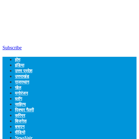
Subscribe
होम
इंडिया
उत्तर प्रदेश
उत्तराखंड
राजस्थान
खेल
मनोरंजन
ब्लॉग
साहित्य
पिक्चर गैलरी
करियर
बिजनेस
बचपन
वीडियो
NewsVoir