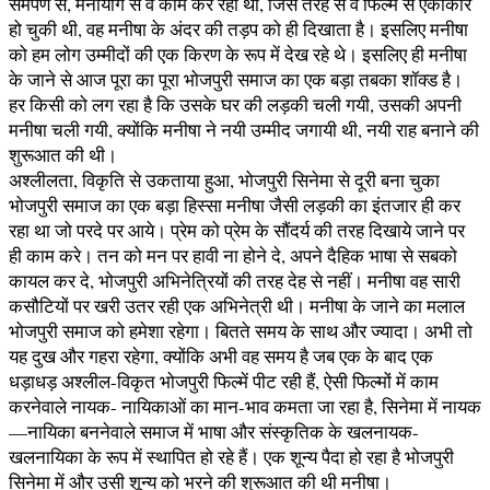
समर्पण से, मनोयोग से वे काम कर रही थी, जिस तरह से वे फिल्म से एकाकार
हो चुकी थी, वह मनीषा के अंदर की तड़प को ही दिखाता है। इसलिए मनीषा
को हम लोग उम्मीदों की एक किरण के रूप में देख रहे थे। इसलिए ही मनीषा
के जाने से आज पूरा का पूरा भोजपुरी समाज का एक बड़ा तबका शॉक्ड है।
हर किसी को लग रहा है कि उसके घर की लड़की चली गयी, उसकी अपनी
मनीषा चली गयी, क्योंकि मनीषा ने नयी उम्मीद जगायी थी, नयी राह बनाने की
शुरूआत की थी।
अश्लीलता, विकृति से उकताया हुआ, भोजपुरी सिनेमा से दूरी बना चुका
भोजपुरी समाज का एक बड़ा हिस्सा मनीषा जैसी लड़की का इंतजार ही कर
रहा था जो परदे पर आये। प्रेम को प्रेम के सौंदर्य की तरह दिखाये जाने पर
ही काम करे। तन को मन पर हावी ना होने दे, अपने दैहिक भाषा से सबको
कायल कर दे, भोजपुरी अभिनेत्रियों की तरह देह से नहीं। मनीषा वह सारी
कसौटियों पर खरी उतर रही एक अभिनेत्री थी। मनीषा के जाने का मलाल
भोजपुरी समाज को हमेशा रहेगा। बितते समय के साथ और ज्यादा। अभी तो
यह दुख और गहरा रहेगा, क्योंकि अभी वह समय है जब एक के बाद एक
धड़ाधड़ अश्लील-विकृत भोजपुरी फिल्में पीट रही हैं, ऐसी फिल्मों में काम
करनेवाले नायक- नायिकाओं का मान-भाव कमता जा रहा है, सिनेमा में नायक
—नायिका बननेवाले समाज में भाषा और संस्कृतिक के खलनायक-
खलनायिका के रूप में स्थापित हो रहे हैं। एक शून्य पैदा हो रहा है भोजपुरी
सिनेमा में और उसी शून्य को भरने की शुरूआत की थी मनीषा।