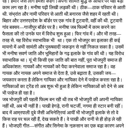
रहे। हमारे जैसे लोग हमेशा कहेंगे।अपनी सीमित बुद्धि के आधार पर यही बड़ा
काम लग रहा है। मनीषा पढ़ी लिखी लड़की थी। ठीक—ठाक परिवार से आती
थी. संभ्रांत और नामी परिवार से आती थी.बनारस जैसे शहर में रहती थी।
बिहार और उत्तरप्रदेश के बॉर्डर पर एक गांव है टूटवारी, वहीं की थी. टूटवारी
गांव बक्सर—गाजीपुर बॉर्डर पर है। मनीषा जब फिल्मों में काम करने का
फैसला की तो उनके घर में विरोध शुरू हुआ। फिर गांव में। और भी तरह—
तरह से. यह विरोध स्वाभाविक भी था। एक तो भोजपुर का इलाका ही कई
मायनो में अभी सामंती और पुरूषवादी जकड़न से नहीं निकल सका है। उसमें
भी मनीषा सवर्ण जाति और भूमिहारों के गढ़ इलाके के गांव की थी। यह विरोध
स्वाभाविक था। यूं भी किसी एक जाति की बात नहीं, पूरा भोजपुरी समाज ही
अधिकांशत: गायकों और नायकों को पैदा करनेवाला समाज रहा है। वह
गायक और नायक अपने समाज से देता है, उसे बढ़ाता है, उसकी जय—
जयकाार करता है लेकिन गायिका और नायिका देने में परहेज करता रहा है।
गायिकाओं का ट्रेंड तो अब शुरू भी हुआ है लेकिन नायिकाओं को देने से अब
भी परहेज ही रहा है।
जब भोजपुरी की पहली फिल्म बन रही थी तब भी भोजपुरी की अपनी नायिका
नहीं थी, अब भी नहीं है। पाखी हेगड़े, रानी चटर्जी, नगमा ही स्टार बनी रहीं।
बाद में आम्रपाली दुबे जैसी अभिनेत्रियां आयीं भी भोजपुरी इलाके से तो वे
किस राह पर चल रही हैं, देख सकते हैं। वे पाखी और रानी से ही होड़ ले रही
हैं। भोजपुरी गीत—संगीत और सिनेमा के नुकसान का एक बड़ा कारण अपने