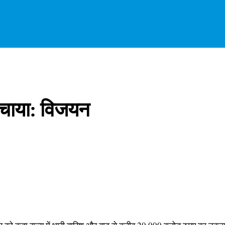
ुंचाया: विजयन