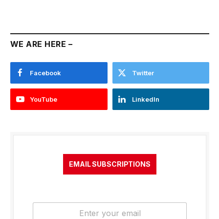
WE ARE HERE –
Facebook
Twitter
YouTube
LinkedIn
EMAIL SUBSCRIPTIONS
E
m