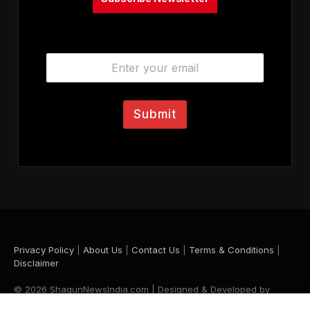
E
m
a
i
l
Submit
*
Privacy Policy
|
About Us
|
Contact Us
|
Terms & Conditions
|
Disclaimer
© 2026 ShagunNewsIndia.com | Designed & Developed by
Krishna Maurya