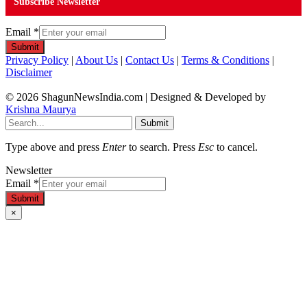
Subscribe Newsletter
Email
*
Submit
Privacy Policy
|
About Us
|
Contact Us
|
Terms & Conditions
|
Disclaimer
© 2026 ShagunNewsIndia.com | Designed & Developed by
Krishna Maurya
Submit
Type above and press
Enter
to search. Press
Esc
to cancel.
Newsletter
Email
*
Submit
×