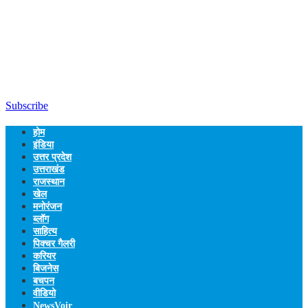
Subscribe
होम
इंडिया
उत्तर प्रदेश
उत्तराखंड
राजस्थान
खेल
मनोरंजन
ब्लॉग
साहित्य
पिक्चर गैलरी
करियर
बिजनेस
बचपन
वीडियो
NewsVoir