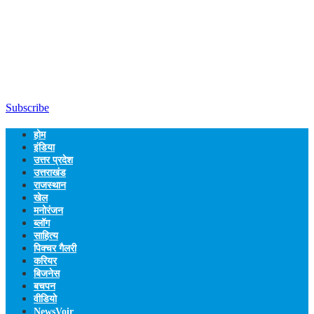
Subscribe
होम
इंडिया
उत्तर प्रदेश
उत्तराखंड
राजस्थान
खेल
मनोरंजन
ब्लॉग
साहित्य
पिक्चर गैलरी
करियर
बिजनेस
बचपन
वीडियो
NewsVoir