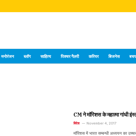
मनोरंजन
ब्लॉग
साहित्य
पिक्चर गैलरी
करियर
बिजनेस
बच
CM ने माॅरिशस के महात्मा गांधी इंस
विदेश
November 4, 2017
माॅरिशस में भारत सम्बन्धी अध्ययन का उच्चस