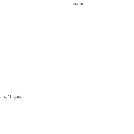
सम्बन्धों …
 लखनऊ, 11 जुलाई…