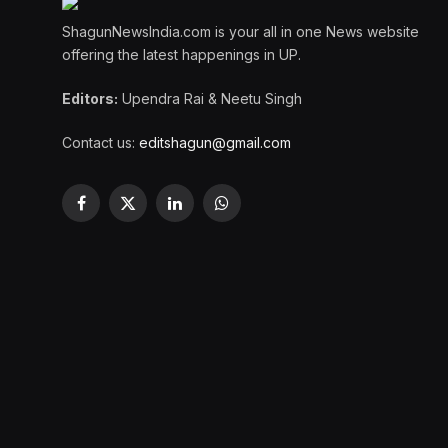
ShagunNewsIndia.com is your all in one News website
offering the latest happenings in UP.
Editors:
Upendra Rai & Neetu Singh
Contact us:
editshagun@gmail.com
Facebook
X
LinkedIn
WhatsApp
(Twitter)