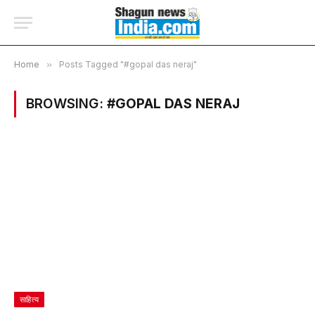
Home
»
Posts Tagged "#gopal das neraj"
BROWSING:
#GOPAL DAS NERAJ
साहित्य