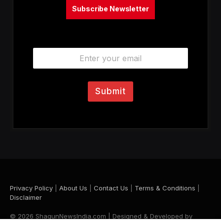
Subscribe Newsletter
E
m
a
i
l
Submit
*
Privacy Policy
|
About Us
|
Contact Us
|
Terms & Conditions
|
Disclaimer
© 2026 ShagunNewsIndia.com | Designed & Developed by