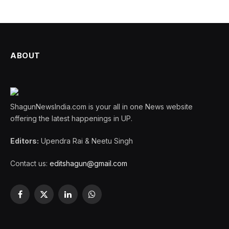
ABOUT
ShagunNewsIndia.com is your all in one News website
offering the latest happenings in UP.
Editors:
Upendra Rai & Neetu Singh
Contact us:
editshagun@gmail.com
Facebook
X
LinkedIn
WhatsApp
(Twitter)