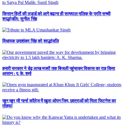
किसान हितों की लड़ाई को आगे बढ़ाना ही सत्यपाल मलिक के प्रति सच्ची
श्रद्धांजलि: सुनील सिंह
विधायक उमाशंकर सिंह को श्रद्धांजलि
हमारी सरकार ने डेढ़ लाख मजरों तक बिजली पहुंचाकर विकास का राह किया
आसान : ए. के. शर्मा
खुन खुन जी गर्ल्स कॉलेज में खुला ओपन जिम, छात्राओं को मिला फिटनेस का
तोहफा