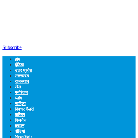
Subscribe
होम
इंडिया
उत्तर प्रदेश
उत्तराखंड
राजस्थान
खेल
मनोरंजन
ब्लॉग
साहित्य
पिक्चर गैलरी
करियर
बिजनेस
बचपन
वीडियो
NewsVoir