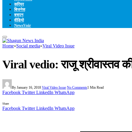
करियर
बिजनेस
बचपन
वीडियो
NewsVoir
Home
»
Social media
»
Viral Video Issue
Viral vedio: राजू श्रीवास्तव की
By
January 16, 2018
Viral Video Issue
No Comments
1 Min Read
Facebook
Twitter
LinkedIn
WhatsApp
Share
Facebook
Twitter
LinkedIn
WhatsApp