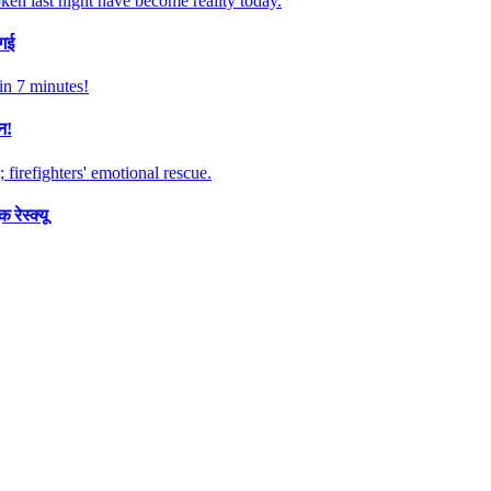
 गई
न!
रेस्क्यू