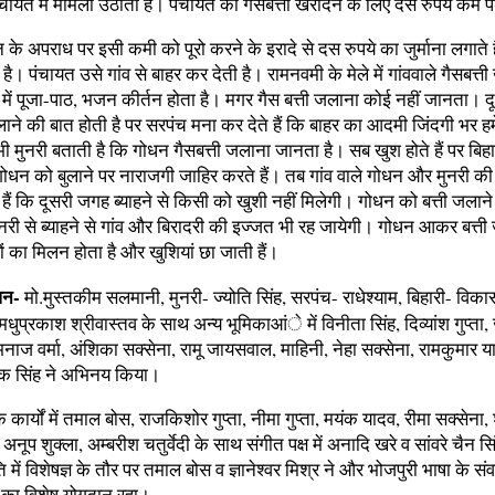
चायत में मामला उठाता है। पंचायत को गैसबत्ती खरीदने के लिए दस रुपये कम पड़
के अपराध पर इसी कमी को पूरो करने के इरादे से दस रुपये का जुर्माना लगाते 
है। पंचायत उसे गांव से बाहर कर देती है। रामनवमी के मेले में गांववाले गैसबत्
ंव में पूजा-पाठ, भजन कीर्तन होता है। मगर गैस बत्ती जलाना कोई नहीं जानता। दू
ाने की बात होती है पर सरपंच मना कर देते हैं कि बाहर का आदमी जिंदगी भर हमे
ी मुनरी बताती है कि गोधन गैसबत्ती जलाना जानता है। सब खुश होते हैं पर बि
 गोधन को बुलाने पर नाराजगी जाहिर करते हैं। तब गांव वाले गोधन और मुनरी क
े हैं कि दूसरी जगह ब्याहने से किसी को खुशी नहीं मिलेगी। गोधन को बत्ती जलाने
नरी से ब्याहने से गांव और बिरादरी की इज्जत भी रह जायेगी। गोधन आकर बत्ती 
मियों का मिलन होता है और खुशियां छा जाती हैं।
धन-
मो.मुस्तकीम सलमानी, मुनरी- ज्योति सिंह, सरपंच- राधेश्याम, बिहारी- विका
मधुप्रकाश श्रीवास्तव के साथ अन्य भूमिकाआंे में विनीता सिंह, दिव्यांश गुप्ता,
मनाज वर्मा, अंशिका सक्सेना, रामू जायसवाल, माहिनी, नेहा सक्सेना, रामकुमार य
ंक सिंह ने अभिनय किया।
े कार्यों में तमाल बोस, राजकिशोर गुप्ता, नीमा गुप्ता, मयंक यादव, रीमा सक्सेना,
 अनूप शुक्ला, अम्बरीश चतुर्वेदी के साथ संगीत पक्ष में अनादि खरे व सांवरे चैन 
ि में विशेषज्ञ के तौर पर तमाल बोस व ज्ञानेश्वर मिश्र ने और भोजपुरी भाषा के संव
का विशेष योगदान रहा।