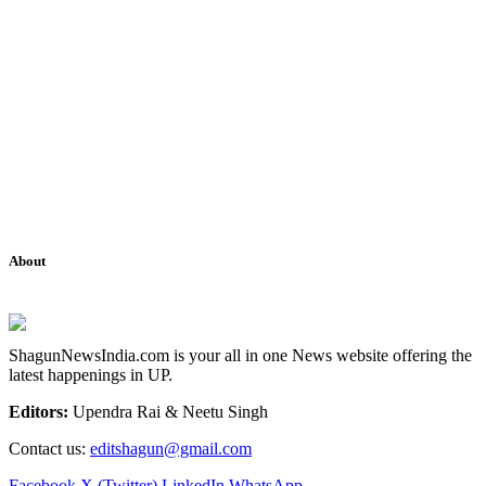
About
ShagunNewsIndia.com is your all in one News website offering the
latest happenings in UP.
Editors:
Upendra Rai & Neetu Singh
Contact us:
editshagun@gmail.com
Facebook
X (Twitter)
LinkedIn
WhatsApp