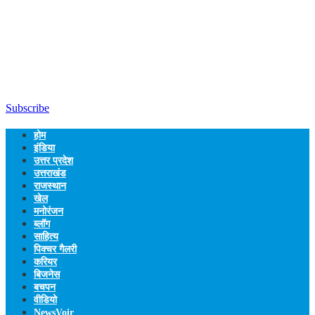
Subscribe
होम
इंडिया
उत्तर प्रदेश
उत्तराखंड
राजस्थान
खेल
मनोरंजन
ब्लॉग
साहित्य
पिक्चर गैलरी
करियर
बिजनेस
बचपन
वीडियो
NewsVoir