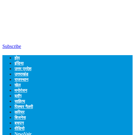
Subscribe
होम
इंडिया
उत्तर प्रदेश
उत्तराखंड
राजस्थान
खेल
मनोरंजन
ब्लॉग
साहित्य
पिक्चर गैलरी
करियर
बिजनेस
बचपन
वीडियो
NewsVoir