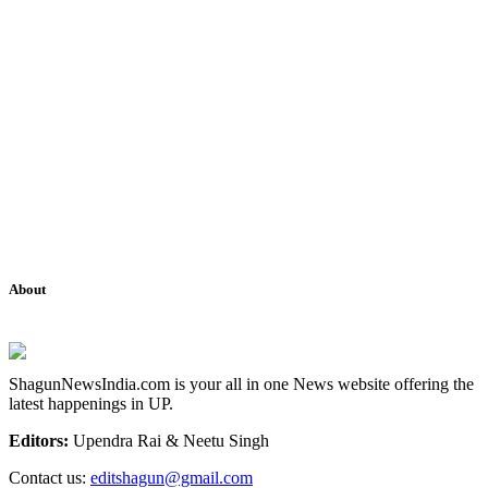
About
ShagunNewsIndia.com is your all in one News website offering the
latest happenings in UP.
Editors:
Upendra Rai & Neetu Singh
Contact us:
editshagun@gmail.com