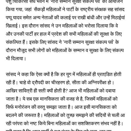
पशु चिकित्‍सा संघ भवन में ‘नारी सम्‍मान सुरक्षा संकल्‍प पर्व’ का आयोजन
किया गया, जहां सैकड़ों महिलाओं ने पार्टी के राष्‍ट्रीय संरक्षक सह सांसद
पप्‍पू यादव समेत अन्‍य नेताओं की कलाई पर राखी बांधी और उन्‍हें मि‍ठाईयां
खिलाई। इस दौरान सांसद ने उन महिलाओं को भरोसा दिलाया कि वे
और उनकी पार्टी हर हाल में प्रदेश की सभी महिलाओं की सुरक्षा के लिए
संकल्पित हैं। इसके लिए सांसद ने ‘नारी सम्‍मान सुरक्षा संकल्‍प पर्व’ के
दौरान मौजूद सभी लोगों को महिलाओं के सम्‍मान व सुरक्षा के लिए संकल्‍प
भी दिलाया।
सांसद ने कहा कि ऐसा क्‍यों है कि हर युग में महिलाओं ही प्रता‍डि़त होती
रही हैं। चाहे वो द्रौपदी का चीरहरण हो, सीता की अग्निपरीक्षा हो।
आखिर सावित्री ही सती क्‍यों होती है? आज भी महिलाओं को दबाया
जाता है। ये सब एक मानसिकता की वजह से है, जिसमें महिलाओं को
सिर्फ मनोरंजन की वस्‍तु समझा जाता है। आज इसी मानसिकता को
बदलने की जरूरत है। महिलाओं को तुच्‍छ समझने की सदियों से चली आ
रही परंपरा को नष्‍ट किये बिना महिलाओं का सशक्तिकरण संभव नहीं है।