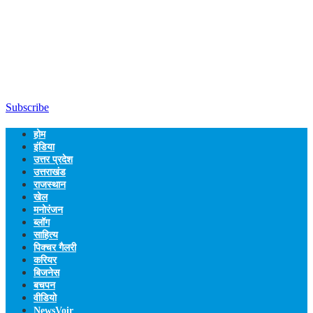
Subscribe
होम
इंडिया
उत्तर प्रदेश
उत्तराखंड
राजस्थान
खेल
मनोरंजन
ब्लॉग
साहित्य
पिक्चर गैलरी
करियर
बिजनेस
बचपन
वीडियो
NewsVoir