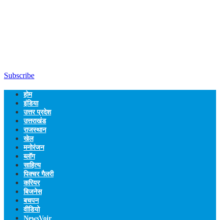
Subscribe
होम
इंडिया
उत्तर प्रदेश
उत्तराखंड
राजस्थान
खेल
मनोरंजन
ब्लॉग
साहित्य
पिक्चर गैलरी
करियर
बिजनेस
बचपन
वीडियो
NewsVoir