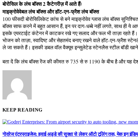
बोरोसिल के लंच बाॅक्स 2 कैटेगरीज़ में आते हैंः
माइक्रोवेवेबल लंच बाॅक्स और हाॅट-एन-फ्रैश लंच बाॅक्स
100 फीसदी बोरोसिलिकेट कांच से बने माइक्रोवेव ग्लास लंच बाॅक्स सुनिश्चि
बाॅक्स साफ करने में बहुत आसान हैं, इन पर दाग-धब्बे नहीं लगते, साथ ही ये
इसके एयरटाईट कंटेनर में काटकर रखे गए सलाद और फल भी ताज़ा रहते हैं। ये लं
भोजन को ताज़ा, स्वादिष्ट और सेहतमंद बनाए रखने वाले हाॅट-एन-फ्रैश स्टेन
ले जा सकते हैं। इसकी डबल वाॅल वैक्यूम इन्सुलेटेड स्टेनलैस स्टील बाॅडी खान
बता दें कि लंच बाॅक्स रेंज की कीमत रु 735 से रु 1190 के बीच है और यह दे
KEEP READING
गोदरेज एंटरप्राइजेज: हवाई अड्डे की सुरक्षा से लेकर ऑटो टूलिंग तक, मेक इन इंडि