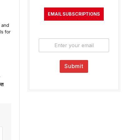
EMAIL SUBSCRIPTIONS
E
m
a
i
l
Submit
*
ेत