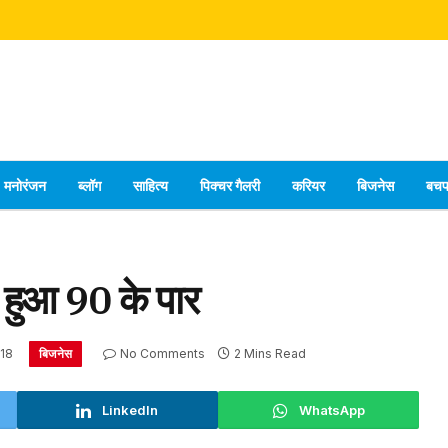
मनोरंजन
ब्लॉग
साहित्य
पिक्चर गैलरी
करियर
बिजनेस
बच
ें हुआ 90 के पार
बिजनेस
18
No Comments
2 Mins Read
LinkedIn
WhatsApp