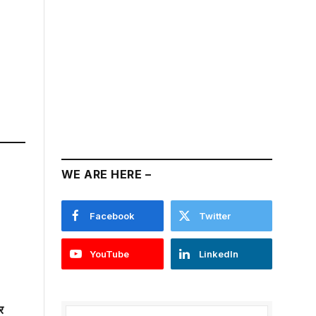
WE ARE HERE –
Facebook
Twitter
YouTube
LinkedIn
र