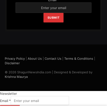
SUBMIT
Privacy Policy
|
About Us
|
Contact Us
|
Terms & Conditions
|
Disclaimer
© 2026 ShagunNewsIndia.com | Designed & Developed by
Krishna Maurya
Newsletter
Email
*