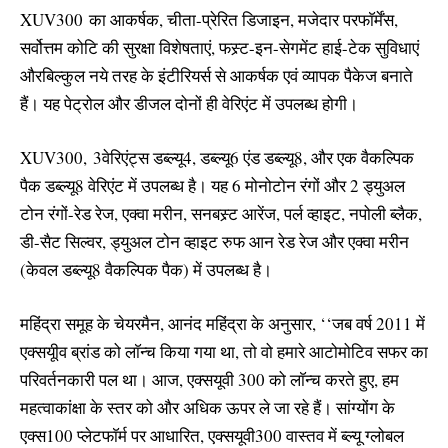
XUV300 का आकर्षक, चीता-प्रेरित डिजाइन, मजेदार परफाॅर्मेंस,
सर्वोत्तम कोटि की सुरक्षा विशेषताएं, फस्र्ट-इन-सेगमेंट हाई-टेक सुविधाएं
औरबिल्कुल नये तरह के इंटीरियर्स से आकर्षक एवं व्यापक पैकेज बनाते
हैं। यह पेट्रोल और डीजल दोनों ही वेरिएंट में उपलब्ध होगी।
XUV300, 3वेरिएंट्स डब्ल्यू4, डब्ल्यू6 एंड डब्ल्यू8, और एक वैकल्पिक
पैक डब्ल्यू8 वेरिएंट में उपलब्ध है। यह 6 मोनोटोन रंगों और 2 ड्युअल
टोन रंगों-रेड रेज, एक्वा मरीन, सनबस्र्ट आरेंज, पर्ल व्हाइट, नपोली ब्लैक,
डी-सैट सिल्वर, ड्युअल टोन व्हाइट रुफ आन रेड रेज और एक्वा मरीन
(केवल डब्ल्यू8 वैकल्पिक पैक) में उपलब्ध है।
महिंद्रा समूह के चेयरमैन, आनंद महिंद्रा के अनुसार, ‘‘जब वर्ष 2011 में
एक्सयूीव ब्रांड को लाॅन्च किया गया था, तो वो हमारे आटोमोटिव सफर का
परिवर्तनकारी पल था। आज, एक्सयूवी 300 को लाॅन्च करते हुए, हम
महत्वाकांक्षा के स्तर को और अधिक ऊपर ले जा रहे हैं। सांग्योंग के
एक्स100 प्लेटफाॅर्म पर आधारित, एक्सयूवी300 वास्तव में ब्ल्यू ग्लोबल