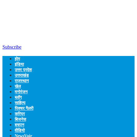
Subscribe
होम
इंडिया
उत्तर प्रदेश
उत्तराखंड
राजस्थान
खेल
मनोरंजन
ब्लॉग
साहित्य
पिक्चर गैलरी
करियर
बिजनेस
बचपन
वीडियो
NewsVoir