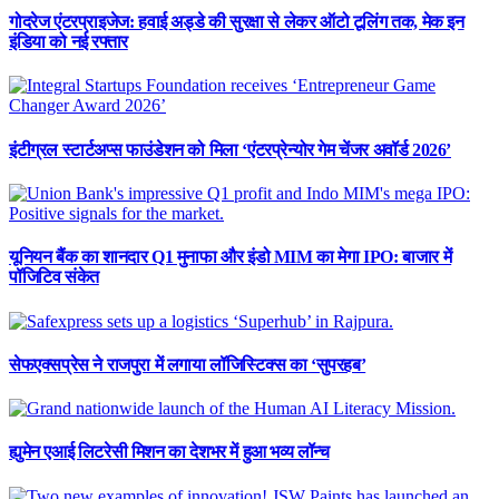
गोदरेज एंटरप्राइजेज: हवाई अड्डे की सुरक्षा से लेकर ऑटो टूलिंग तक, मेक इन
इंडिया को नई रफ्तार
इंटीग्रल स्टार्टअप्स फाउंडेशन को मिला ‘एंटरप्रेन्योर गेम चेंजर अवॉर्ड 2026’
यूनियन बैंक का शानदार Q1 मुनाफा और इंडो MIM का मेगा IPO: बाजार में
पॉजिटिव संकेत
सेफएक्सप्रेस ने राजपुरा में लगाया लॉजिस्टिक्स का ‘सुपरहब’
ह्युमेन एआई लिटरेसी मिशन का देशभर में हुआ भव्य लॉन्च