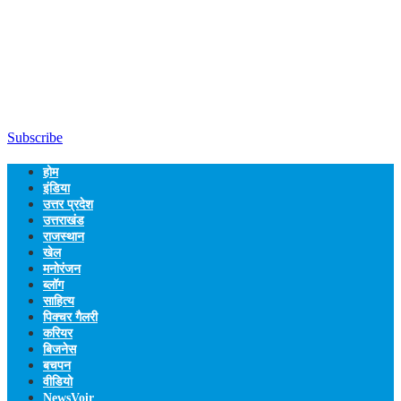
Subscribe
होम
इंडिया
उत्तर प्रदेश
उत्तराखंड
राजस्थान
खेल
मनोरंजन
ब्लॉग
साहित्य
पिक्चर गैलरी
करियर
बिजनेस
बचपन
वीडियो
NewsVoir