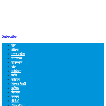
Subscribe
होम
इंडिया
उत्तर प्रदेश
उत्तराखंड
राजस्थान
खेल
मनोरंजन
ब्लॉग
साहित्य
पिक्चर गैलरी
करियर
बिजनेस
बचपन
वीडियो
NewsVoir