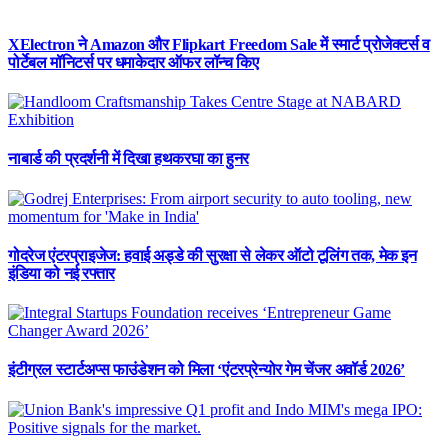
XElectron ने Amazon और Flipkart Freedom Sale में स्मार्ट प्रोजेक्टर्स व
पोर्टेबल मॉनिटर्स पर धमाकेदार ऑफर लॉन्च किए
नाबार्ड की प्रदर्शनी में दिखा हथकरघा का हुनर
गोदरेज एंटरप्राइजेज: हवाई अड्डे की सुरक्षा से लेकर ऑटो टूलिंग तक, मेक इन
इंडिया को नई रफ्तार
इंटीग्रल स्टार्टअप्स फाउंडेशन को मिला ‘एंटरप्रेन्योर गेम चेंजर अवॉर्ड 2026’