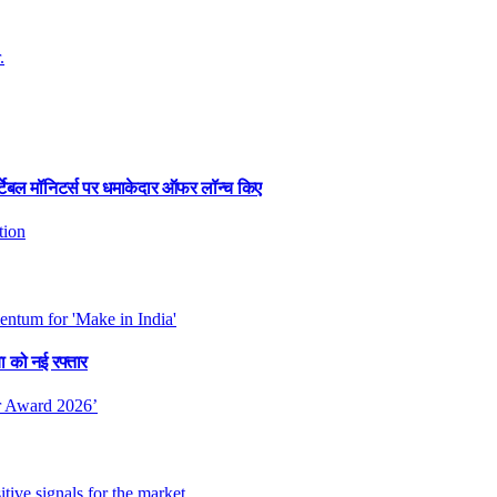
र्टेबल मॉनिटर्स पर धमाकेदार ऑफर लॉन्च किए
या को नई रफ्तार