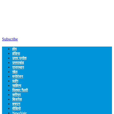
Subscribe
होम
इंडिया
उत्तर प्रदेश
उत्तराखंड
राजस्थान
खेल
मनोरंजन
ब्लॉग
साहित्य
पिक्चर गैलरी
करियर
बिजनेस
बचपन
वीडियो
NewsVoir