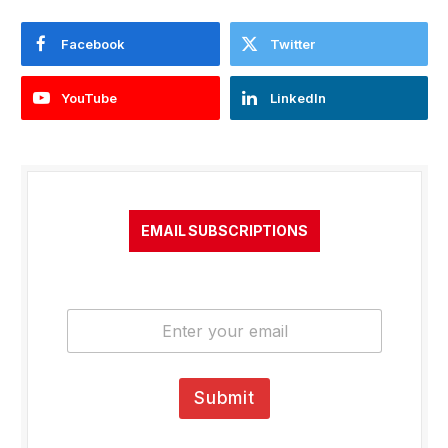
Facebook
Twitter
YouTube
LinkedIn
EMAIL SUBSCRIPTIONS
E
m
a
i
l
Submit
*