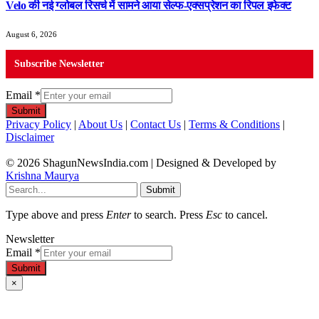
Velo की नई ग्लोबल रिसर्च में सामने आया सेल्फ-एक्सप्रेशन का रिपल इफेक्ट
August 6, 2026
Subscribe Newsletter
Email
*
Submit
Privacy Policy
|
About Us
|
Contact Us
|
Terms & Conditions
|
Disclaimer
© 2026 ShagunNewsIndia.com | Designed & Developed by
Krishna Maurya
Submit
Type above and press
Enter
to search. Press
Esc
to cancel.
Newsletter
Email
*
Submit
×