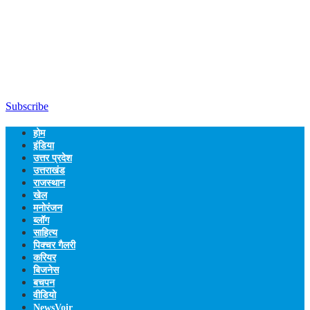
Subscribe
होम
इंडिया
उत्तर प्रदेश
उत्तराखंड
राजस्थान
खेल
मनोरंजन
ब्लॉग
साहित्य
पिक्चर गैलरी
करियर
बिजनेस
बचपन
वीडियो
NewsVoir