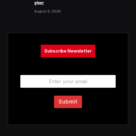
इफेक्ट
August 6, 2026
Subscribe Newsletter
E
m
a
i
l
Submit
*