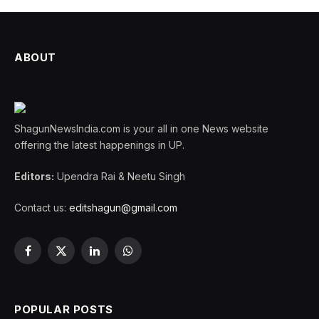
ABOUT
ShagunNewsIndia.com is your all in one News website
offering the latest happenings in UP.
Editors:
Upendra Rai & Neetu Singh
Contact us:
editshagun@gmail.com
Facebook
X
LinkedIn
WhatsApp
(Twitter)
POPULAR POSTS