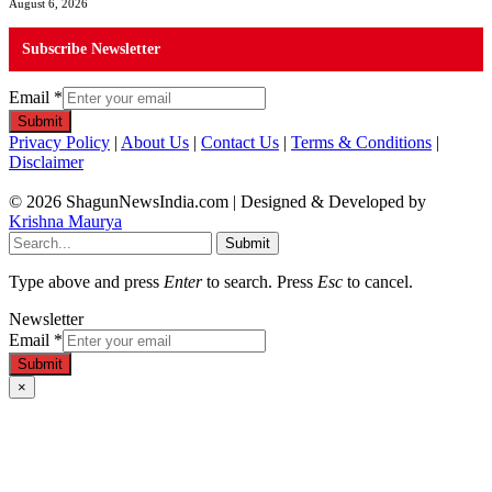
August 6, 2026
Subscribe Newsletter
Email
*
Submit
Privacy Policy
|
About Us
|
Contact Us
|
Terms & Conditions
|
Disclaimer
© 2026 ShagunNewsIndia.com | Designed & Developed by
Krishna Maurya
Submit
Type above and press
Enter
to search. Press
Esc
to cancel.
Newsletter
Email
*
Submit
×