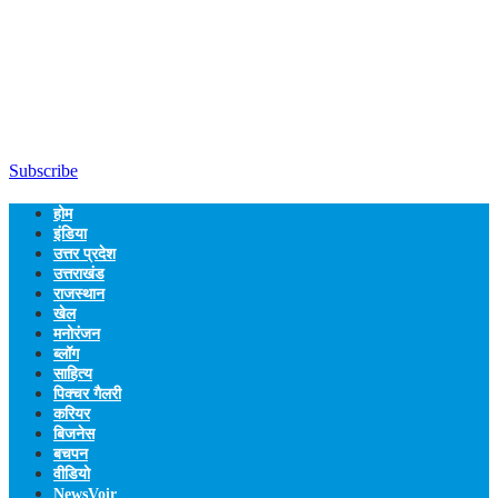
Subscribe
होम
इंडिया
उत्तर प्रदेश
उत्तराखंड
राजस्थान
खेल
मनोरंजन
ब्लॉग
साहित्य
पिक्चर गैलरी
करियर
बिजनेस
बचपन
वीडियो
NewsVoir