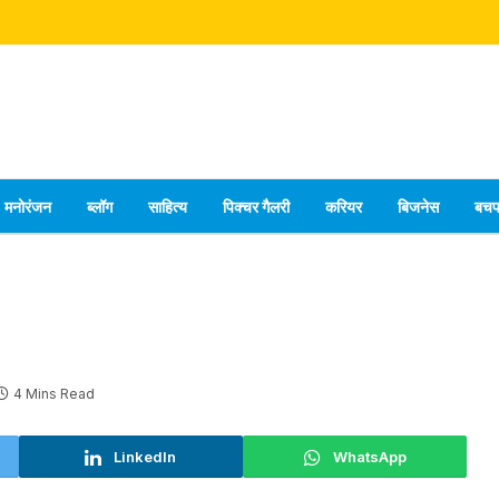
मनोरंजन
ब्लॉग
साहित्य
पिक्चर गैलरी
करियर
बिजनेस
बच
4 Mins Read
LinkedIn
WhatsApp