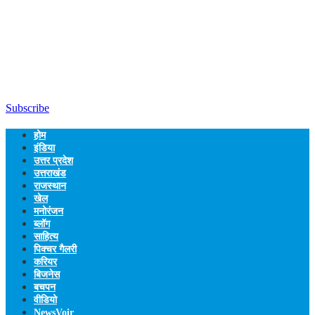
Subscribe
होम
इंडिया
उत्तर प्रदेश
उत्तराखंड
राजस्थान
खेल
मनोरंजन
ब्लॉग
साहित्य
पिक्चर गैलरी
करियर
बिजनेस
बचपन
वीडियो
NewsVoir