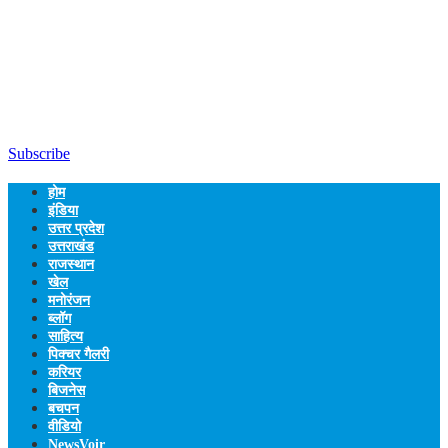
Subscribe
होम
इंडिया
उत्तर प्रदेश
उत्तराखंड
राजस्थान
खेल
मनोरंजन
ब्लॉग
साहित्य
पिक्चर गैलरी
करियर
बिजनेस
बचपन
वीडियो
NewsVoir