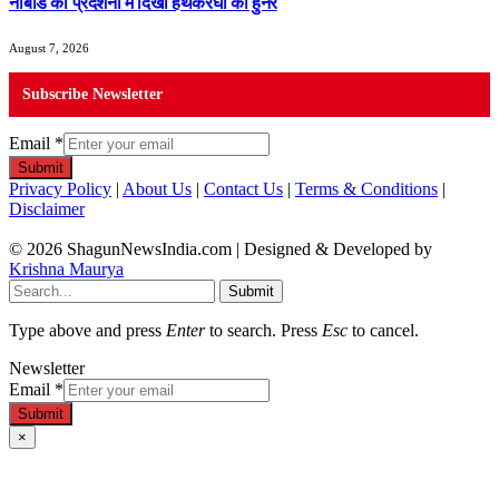
नाबार्ड की प्रदर्शनी में दिखा हथकरघा का हुनर
August 7, 2026
Subscribe Newsletter
Email
*
Submit
Privacy Policy
|
About Us
|
Contact Us
|
Terms & Conditions
|
Disclaimer
© 2026 ShagunNewsIndia.com | Designed & Developed by
Krishna Maurya
Submit
Type above and press
Enter
to search. Press
Esc
to cancel.
Newsletter
Email
*
Submit
×