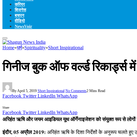
करियर
बिजनेस
बचपन
वीडियो
NewsVoir
Home
»
धर्म
»
Spirituality
»
Short Inspirational
गिनीज बुक ऑफ वर्ल्ड रिकार्ड्स मे
By
April 5, 2019
Short Inspirational
No Comments
2 Mins Read
Facebook
Twitter
LinkedIn
WhatsApp
Share
Facebook
Twitter
LinkedIn
WhatsApp
अरिहंत ऋषि और जयम आइडियल यूथ ऑर्गेनाइजेशन को संयुक्त रूप से लोगों का पे
इंदौर, 05 अप्रैल 2019:
अरिहंत ऋषि के दिशा निर्देशों के अनुरूप चलते हुए 