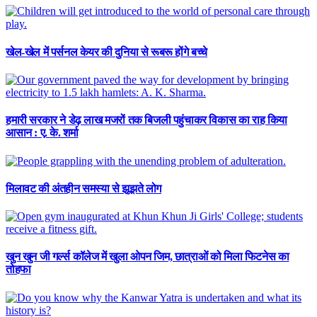
खेल-खेल में पर्सनल केयर की दुनिया से रूबरू होंगे बच्चे
हमारी सरकार ने डेढ़ लाख मजरों तक बिजली पहुंचाकर विकास का राह किया
आसान : ए. के. शर्मा
मिलावट की अंतहीन समस्या से झूझते लोग
खुन खुन जी गर्ल्स कॉलेज में खुला ओपन जिम, छात्राओं को मिला फिटनेस का
तोहफा