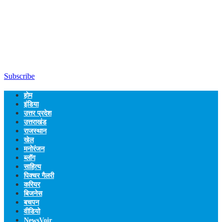
Subscribe
होम
इंडिया
उत्तर प्रदेश
उत्तराखंड
राजस्थान
खेल
मनोरंजन
ब्लॉग
साहित्य
पिक्चर गैलरी
करियर
बिजनेस
बचपन
वीडियो
NewsVoir