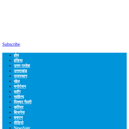
Subscribe
होम
इंडिया
उत्तर प्रदेश
उत्तराखंड
राजस्थान
खेल
मनोरंजन
ब्लॉग
साहित्य
पिक्चर गैलरी
करियर
बिजनेस
बचपन
वीडियो
NewsVoir